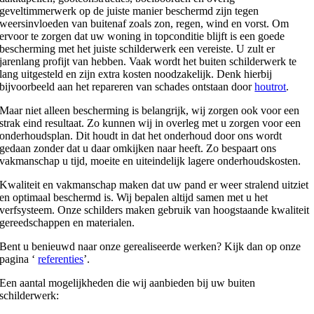
geveltimmerwerk op de juiste manier beschermd zijn tegen
weersinvloeden van buitenaf zoals zon, regen, wind en vorst. Om
ervoor te zorgen dat uw woning in topconditie blijft is een goede
bescherming met het juiste schilderwerk een vereiste. U zult er
jarenlang profijt van hebben. Vaak wordt het buiten schilderwerk te
lang uitgesteld en zijn extra kosten noodzakelijk. Denk hierbij
bijvoorbeeld aan het repareren van schades ontstaan door
houtrot
.
Maar niet alleen bescherming is belangrijk, wij zorgen ook voor een
strak eind resultaat. Zo kunnen wij in overleg met u zorgen voor een
onderhoudsplan. Dit houdt in dat het onderhoud door ons wordt
gedaan zonder dat u daar omkijken naar heeft. Zo bespaart ons
vakmanschap u tijd, moeite en uiteindelijk lagere onderhoudskosten.
Kwaliteit en vakmanschap maken dat uw pand er weer stralend uitziet
en optimaal beschermd is. Wij bepalen altijd samen met u het
verfsysteem. Onze schilders maken gebruik van hoogstaande kwaliteit
gereedschappen en materialen.
Bent u benieuwd naar onze gerealiseerde werken? Kijk dan op onze
pagina ‘
referenties
’.
Een aantal mogelijkheden die wij aanbieden bij uw buiten
schilderwerk: