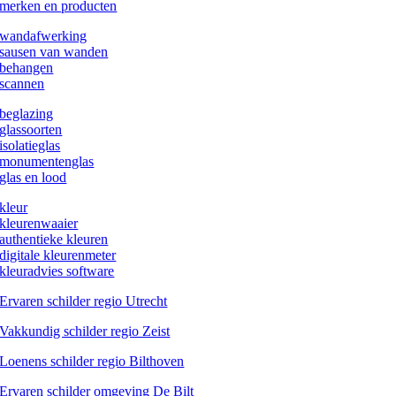
merken en producten
wandafwerking
sausen van wanden
behangen
scannen
beglazing
glassoorten
isolatieglas
monumentenglas
glas en lood
kleur
kleurenwaaier
authentieke kleuren
digitale kleurenmeter
kleuradvies software
Ervaren schilder regio Utrecht
Vakkundig schilder regio Zeist
Loenens schilder regio Bilthoven
Ervaren schilder omgeving De Bilt