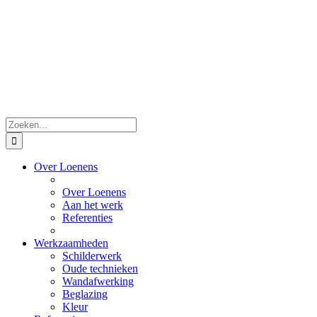
Skip
to
content
Zoeken
naar:
Over Loenens
Over Loenens
Aan het werk
Referenties
Werkzaamheden
Schilderwerk
Oude technieken
Wandafwerking
Beglazing
Kleur