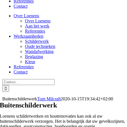
Referenties
Contact
Over Loenens
Over Loenens
Aan het werk
Referenties
Werkzaamheden
Schilderwerk
Oude technieken
Wandafwerking
Beglazing
Kleur
Referenties
Contact
Zoeken
naar:
Buitenschilderwerk
Tom Milcraft
2020-10-15T19:34:42+02:00
Buitenschilderwerk
Loenens schilderwerken en houtrenovaties kan ook al uw
buitenschilderwerk verzorgen. Het is belangrijk dat uw gevelkozijnen,
dakkapellen, gootconstructies, boeiboorden en overig