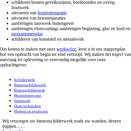
schilderen houten gevelkozijnen, boeiboorden en overig
houtwerk
uitvoeren van
houtrotreparatie
uitvoeren van betonreparaties
aanbrengen sauswerk buitengevel
aanbrengen vloercoatings aanbrengen beglazing, glas en lood en
monumentenglas
schilderen van kunststof en metaalwerk
Om kennis te maken met onze
werkwijze
, leest u in ons stappenplan
hoe een opdracht van begin tot eind verloopt. Wij maken het traject va
aanvraag tot oplevering zo eenvoudig mogelijk voor onze
opdrachtgever.
Schilderwerk
Binnenschilderwerk
Buitenschilderwerk
Houtrotrenovatie
Spuitwerk
Oude technieken
Merken en producten
Wij verzorgen uw binnenschilderwerk zoals uw wanden, deuren
trappen……