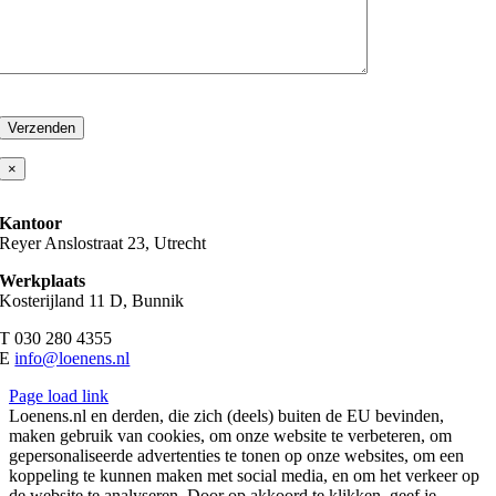
Gelieve
dit
veld
leeg
×
te
laten.
Kantoor
Reyer Anslostraat 23, Utrecht
Werkplaats
Kosterijland 11 D, Bunnik
T 030 280 4355
E
info@loenens.nl
Page load link
Loenens.nl en derden, die zich (deels) buiten de EU bevinden,
maken gebruik van cookies, om onze website te verbeteren, om
gepersonaliseerde advertenties te tonen op onze websites, om een
koppeling te kunnen maken met social media, en om het verkeer op
de website te analyseren. Door op akkoord te klikken, geef je