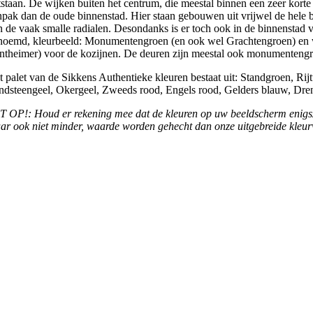
tstaan. De wijken buiten het centrum, die meestal binnen een zeer korte
npak dan de oude binnenstad. Hier staan gebouwen uit vrijwel de hele 
n de vaak smalle radialen. Desondanks is er toch ook in de binnenstad
noemd, kleurbeeld: Monumentengroen (en ook wel Grachtengroen) en wit
ntheimer) voor de kozijnen. De deuren zijn meestal ook monumentengro
t palet van de Sikkens Authentieke kleuren bestaat uit: Standgroen, 
ndsteengeel, Okergeel, Zweeds rood, Engels rood, Gelders blauw, Dren
T OP!: Houd er rekening mee dat de kleuren op uw beeldscherm enigsz
ar ook niet minder, waarde worden gehecht dan onze uitgebreide kleurv