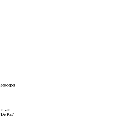
heekoepel
len van
 ‘De Kat’