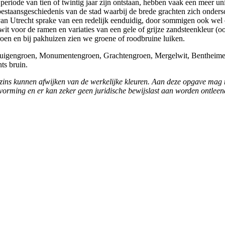
 periode van tien of twintig jaar zijn ontstaan, hebben vaak een meer u
bestaansgeschiedenis van de stad waarbij de brede grachten zich onder
 van Utrecht sprake van een redelijk eenduidig, door sommigen ook wel
 voor de ramen en variaties van een gele of grijze zandsteenkleur (o
en en bij pakhuizen zien we groene of roodbruine luiken.
Rijtuigengroen, Monumentengroen, Grachtengroen, Mergelwit, Bentheime
ts bruin.
ins kunnen afwijken van de werkelijke kleuren. Aan deze opgave mag n
orming en er kan zeker geen juridische bewijslast aan worden ontleen