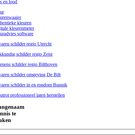
as en lood
eur
eurenwaaier
thentieke kleuren
gitale kleurenmeter
euradvies software
varen schilder regio Utrecht
kkundig schilder regio Zeist
enens schilder regio Bilthoven
varen schilder omgeving De Bilt
varen schilder in en rondom Bunnik
trot professioneel laten herstellen
angenaam
nnis te
aken