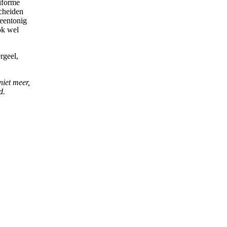
niforme
scheiden
 eentonig
ok wel
rgeel,
iet meer,
d.