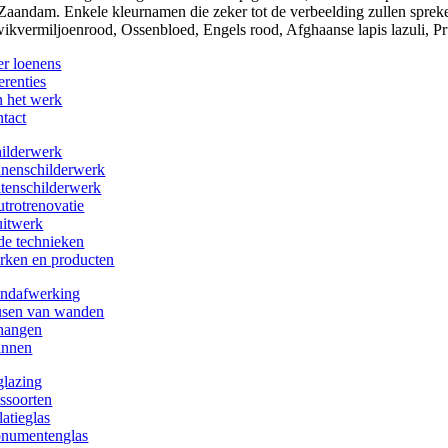
 Zaandam. Enkele kleurnamen die zeker tot de verbeelding zullen spreke
ikvermiljoenrood, Ossenbloed, Engels rood, Afghaanse lapis lazuli, Pr
er loenens
erenties
n het werk
ntact
hilderwerk
nnenschilderwerk
itenschilderwerk
utrotrenovatie
uitwerk
de technieken
rken en producten
ndafwerking
usen van wanden
hangen
annen
glazing
assoorten
latieglas
numentenglas