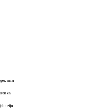
eger, maar
uren en
jden zijn