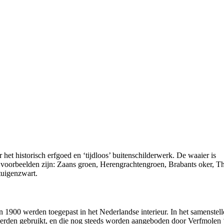
et historisch erfgoed en ‘tijdloos’ buitenschilderwerk. De waaier is
e voorbeelden zijn: Zaans groen, Herengrachtengroen, Brabants oker, T
tuigenzwart.
n 1900 werden toegepast in het Nederlandse interieur. In het samenstel
 werden gebruikt, en die nog steeds worden aangeboden door Verfmolen