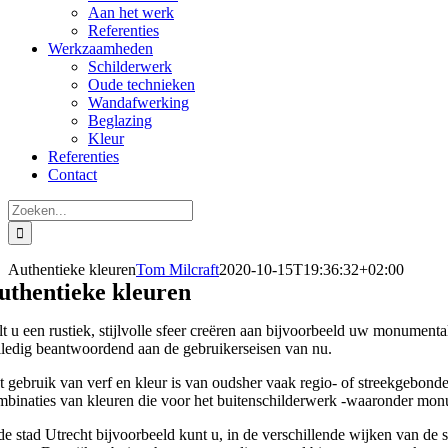
Aan het werk
Referenties
Werkzaamheden
Schilderwerk
Oude technieken
Wandafwerking
Beglazing
Kleur
Referenties
Contact
Zoeken
naar:
Authentieke kleuren
Tom Milcraft
2020-10-15T19:36:32+02:00
uthentieke kleuren
lt u een rustiek, stijlvolle sfeer creëren aan bijvoorbeeld uw monumen
lledig beantwoordend aan de gebruikerseisen van nu.
t gebruik van verf en kleur is van oudsher vaak regio- of streekgebonde
mbinaties van kleuren die voor het buitenschilderwerk -waaronder mo
 de stad Utrecht bijvoorbeeld kunt u, in de verschillende wijken van de 