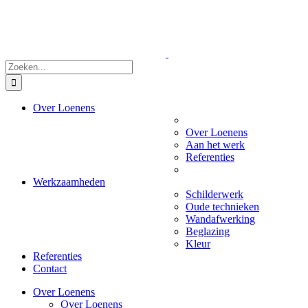
Skip
to
content
Zoeken
naar:
Over Loenens
Over Loenens
Aan het werk
Referenties
Werkzaamheden
Schilderwerk
Oude technieken
Wandafwerking
Beglazing
Kleur
Referenties
Contact
Over Loenens
Over Loenens